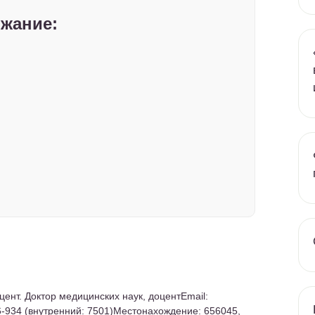
жание:
ент. Доктор медицинских наук, доцент
Email:
6-934 (внутренний: 7501)
Местонахождение:
656045,