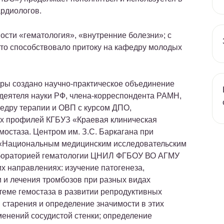
ардиологов.
ости «гематология», «внутренние болезни»; с
что способствовало притоку на кафедру молодых
дры создано научно-практическое объединение
деятеля науки РФ, члена-корреспондента РАМН,
федру терапии и ОВП с курсом ДПО,
их профилей КГБУЗ «Краевая клиническая
остаза. Центром им. З.С. Баркагана при
«Национальным медицинским исследовательским
бораторией гематологии ЦНИЛ ФГБОУ ВО АГМУ
 направлениях: изучение патогенеза,
и и лечения тромбозов при разных видах
стеме гемостаза в развитии репродуктивных
 старения и определение значимости в этих
енений сосудистой стенки; определение