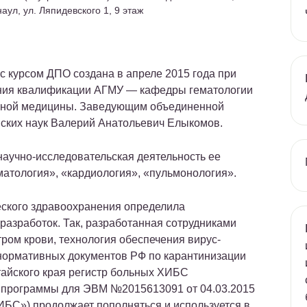
наул, ул. Ляпидевского 1, 9 этаж
с курсом ДПО создана в апреле 2015 года при
ния квалификации АГМУ — кафедры гематологии
ейной медицины. Заведующим объединенной
ских наук Валерий Анатольевич Елыкомов.
учно-исследовательская деятельность ее
матология», «кардиология», «пульмонология».
ского здравоохранения определила
разработок. Так, разработанная сотрудниками
ом крови, технология обеспечения вирус-
 нормативных документов РФ по карантинизации
тайского края регистр больных ХИБС
и программы для ЭВМ №2015613091 от 04.03.2015
БС») продолжает пополняться и используется в