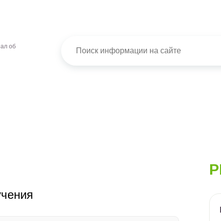
ал об
Р
учения