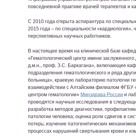
повседневной практике врачей терапевтов и к
С 2010 года открыта аспирантура по специальн
2015 года – по специальности «кардиология», 
перспективных научных работников.
В настоящее время на клинической базе кафе
«Гематологический центр имени заслуженного 
д.м.н., проф. З.С. Баркагана», включающее ка
подразделения гематологического и ряда друг
больница», краевую лабораторию патологии гем
взаимодействии с Алтайским филиалом ФГБУ 
центром гематологии»
Минздрава России
и ла
проводятся научные исследования в следующих
разработка методов диагностики, профилактик
патологии человека; оценка роли сдвигов в си
потерь; изучение патогенетических механизмов
процессах нарушений свертывания крови и изм