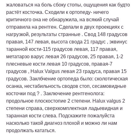
жаловаться на боль сбоку стопы, ощущения как будто
растёт косточка. Сходили к ортопеду- ничего
критичного она не обнаружила, на всякий случай
отправила на рентген. Сделали в двух проекциях с
нагрузкой, результаты странные . Свод 148 градусов
правая, 147 левая, высота свода 21 градус , эквинус
таранной кости-115 градусов левая, 117 правая,
метатарзо варус левая 26 градусов, 25 правая, 1-2
плесневые кости левая 10 градусов, правая-7
градусов , Halux Valgus левая 23 градуса, правая 15
градусов. Заклбчение ортопеда было: сколотическая
осанка, нестабильность сводов стоп, сесамовидные
косточки под ? . Заключение рентгенолога:
продольное плоскостопие 2 степени. Halux valgus 2
степени справа, сверхкомплектная ладьевидная и
таранная кости слева. Подскажите пожалуйста
насколько такой диагноз плохой и можно ли нам
продолжать кататься.