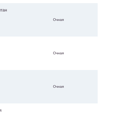
лтан
Очная
Очная
Очная
я