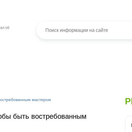
ал об
Р
 востребованным мастером
тобы быть востребованным