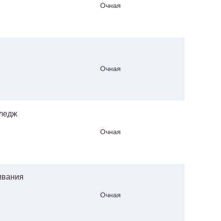
Очная
Очная
лледж
Очная
ивания
Очная