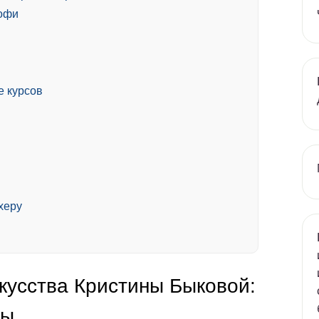
рофи
е курсов
херу
кусства Кристины Быковой:
ты