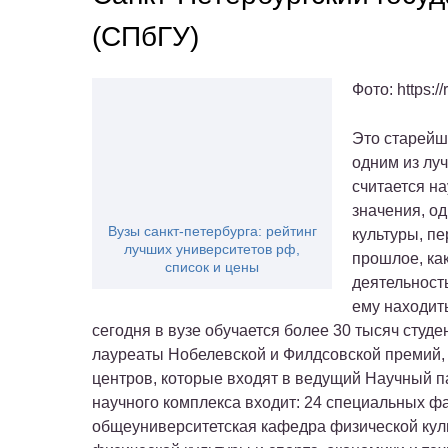
(СПбГУ)
Фото: https:/
Это старейш
одним из лу
считается н
значения, о
Вузы санкт-петербурга: рейтинг
культуры, п
лучших университетов рф,
прошлое, ка
список и цены
деятельность
ему находит
сегодня в вузе обучается более 30 тысяч студе
лауреаты Нобелевской и Филдсовской премий, 
центров, которые входят в ведущий Научный па
научного комплекса входит: 24 специальных фак
общеуниверситетская кафедра физической куль