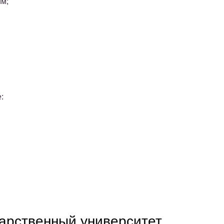
м;
:
дарственный университет