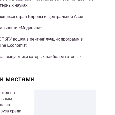
ютерных науках
вающихся стран Европы и Центральной Азии
иальности «Медицина»
ПбГУ вошла в рейтинг лучших программ в
The Economist
ра, выпускники которых наиболее готовы к
и местами
ентов на
ельным
лл на
 вуза среди