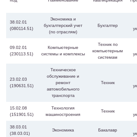
Код
Наименование
Квалификация
Пр
Экономика и
38.02.01
бухгалтерский учет
Бухгалтер
(080114.51)
у
(по отраслям)
Техник по
09.02.01
Компьютерные
компьютерным
(230113.51)
системы и комплексы
у
системам
Техническое
обслуживание и
23.02.03
ремонт
Техник
(190631.51)
у
автомобильного
транспорта
15.02.08
Технология
Техник
(151901.51)
машиностроения
у
38.03.01
Экономика
Бакалавр
(38.03.01)
у