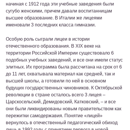
начиная с 1912 года эти учебные заведения были
сугубо женскими, причем давали воспитанницам
высшее образование. В Италии же лицеями
именовали 3 последних класса гимназии.
Особую роль сыграли лицеи в истории
отечественного образования. В XIX веке на
территории Российской Империи существовало 6
подобных учебных заведений, и все они имели статус
элитных. Их программа была рассчитана на срок от 6
до 11 лет, охватывала материал как средней, так и
высшей школы, а готовили по ней в основном
будущих государственных чиновников. К Октябрьской
революции в стране осталось всего 3 лицея –
Царскосельский, Демидовский, Катковский, – и все
они были ликвидированы новым правительством как
пережитки самодержавия. Понятие «лицей»
вернулось в отечественный педагогический обиход
лишь в 1992 году, с принятием первого в новой