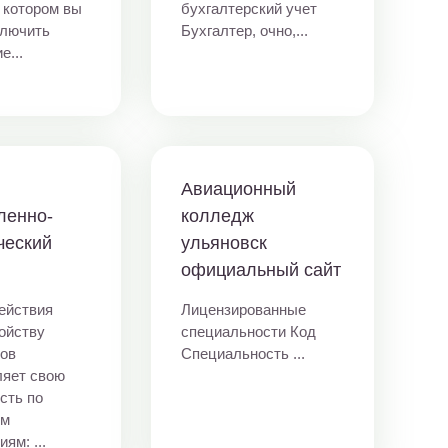
в котором вы
бухгалтерский учет
ключить
Бухгалтер, очно,...
е...
Авиационный
ленно-
колледж
ческий
ульяновск
ж
официальный сайт
ействия
Лицензированные
ойству
специальности Код
ков
Специальность ...
ляет свою
сть по
им
ям: ...