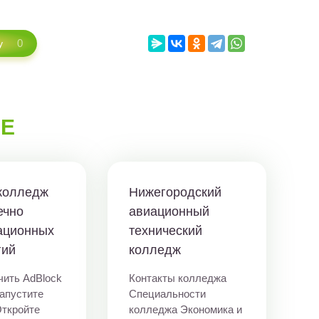
0
у
МЕ
колледж
Нижегородский
ечно
авиационный
ационных
технический
гий
колледж
чить AdBlock
Контакты колледжа
Запустите
Специальности
Откройте
колледжа Экономика и