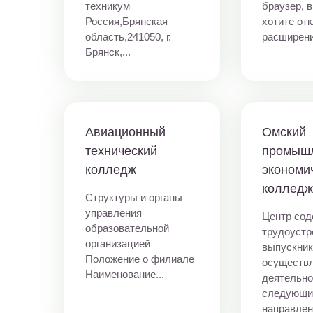
техникум
браузер, 
Россия,Брянская
хотите от
область,241050, г.
расширени
Брянск,...
Авиационный
Омский
технический
промыш
колледж
экономи
коллед
Структуры и органы
управления
Центр сод
образовательной
трудоустр
организацией
выпускни
Положение о филиале
осуществ
Наименование...
деятельно
следующ
направлени