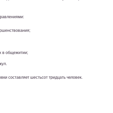
правлениями:
ершенствования;
х в общежитии;
кул.
вки составляет шестьсот тридцать человек.