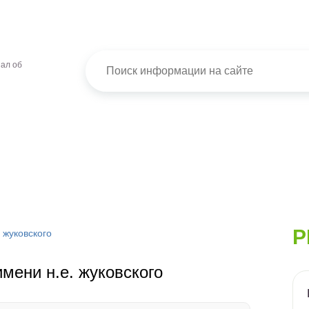
ал об
Р
 жуковского
мени н.е. жуковского