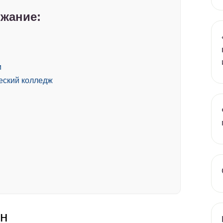
жание:
и
еский колледж
н