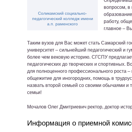
Определивши
вопросом, в
Соликамский социально-
образование
педагогический колледж имени
работу, общ
а.п. раменского
главное – В
Таким вузов для Вас может стать Самарский г
университет – сильнейший педагогический и г
более чем вековую историю. СГСПУ предлагает
педагогических до творческих и спортивных. В
для полноценного профессионального роста –
общежитие для иногородних, помощь в трудоус
назвать второй семьей со своими обычаями и 
семьи!
Мочалов Олег Дмитриевич ректор, доктор истор
Информация о приемной комис