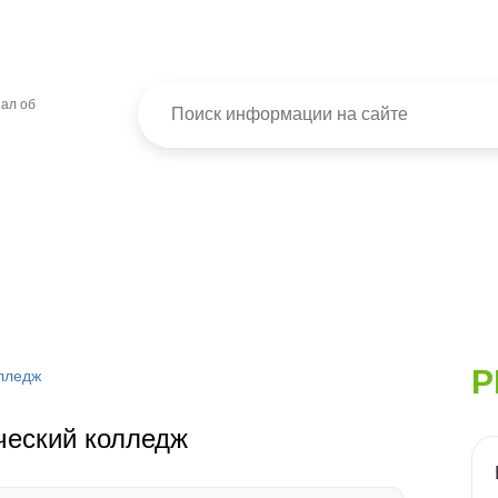
ал об
Р
лледж
ческий колледж