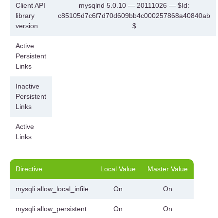
Client API
mysqlnd 5.0.10 — 20111026 — $Id:
library
c85105d7c6f7d70d609bb4c000257868a40840ab
version
$
Active
Persistent
Links
Inactive
Persistent
Links
Active
Links
Directive
Local Value
Master Value
mysqli.allow_local_infile
On
On
mysqli.allow_persistent
On
On