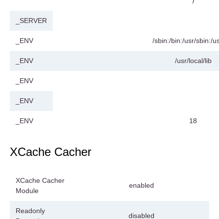
_SERVER
_ENV
/sbin:/bin:/usr/sbin:/u
_ENV
/usr/local/lib
_ENV
_ENV
_ENV
18
XCache Cacher
XCache Cacher
enabled
Module
Readonly
disabled