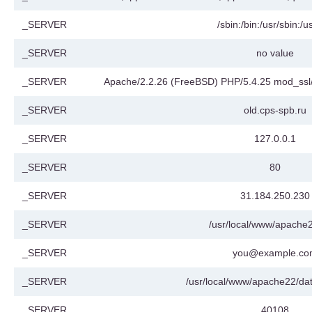
_SERVER
/sbin:/bin:/usr/sbin:/u
_SERVER
no value
_SERVER
Apache/2.2.26 (FreeBSD) PHP/5.4.25 mod_ssl
_SERVER
old.cps-spb.ru
_SERVER
127.0.0.1
_SERVER
80
_SERVER
31.184.250.230
_SERVER
/usr/local/www/apache
_SERVER
you@example.co
_SERVER
/usr/local/www/apache22/da
_SERVER
40108