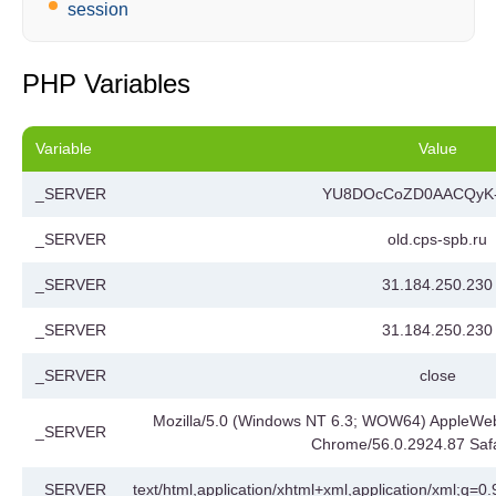
session
PHP Variables
Variable
Value
_SERVER
YU8DOcCoZD0AACQyK-
_SERVER
old.cps-spb.ru
_SERVER
31.184.250.230
_SERVER
31.184.250.230
_SERVER
close
Mozilla/5.0 (Windows NT 6.3; WOW64) AppleWeb
_SERVER
Chrome/56.0.2924.87 Safa
_SERVER
text/html,application/xhtml+xml,application/xml;q=