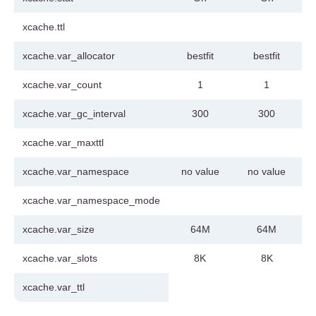
xcache.ttl
xcache.var_allocator
bestfit
bestfit
xcache.var_count
1
1
xcache.var_gc_interval
300
300
xcache.var_maxttl
xcache.var_namespace
no value
no value
xcache.var_namespace_mode
xcache.var_size
64M
64M
xcache.var_slots
8K
8K
xcache.var_ttl