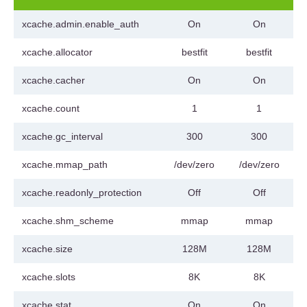
xcache.admin.enable_auth
On
On
xcache.allocator
bestfit
bestfit
xcache.cacher
On
On
xcache.count
1
1
xcache.gc_interval
300
300
xcache.mmap_path
/dev/zero
/dev/zero
xcache.readonly_protection
Off
Off
xcache.shm_scheme
mmap
mmap
xcache.size
128M
128M
xcache.slots
8K
8K
xcache.stat
On
On