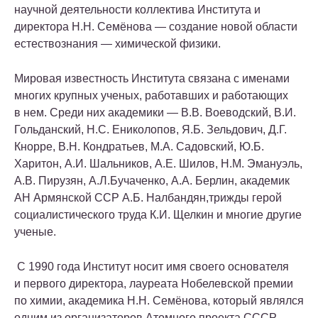
научной деятельности коллектива Института и
директора Н.Н. Семёнова — создание новой области
естествознания — химической физики.
Мировая известность Института связана с именами
многих крупных ученых, работавших и работающих
в нем. Среди них академики — В.В. Воеводский, В.И.
Гольданский, Н.С. Ениколопов, Я.Б. Зельдович, Д.Г.
Кнорре, В.Н. Кондратьев, М.А. Садовский, Ю.Б.
Харитон, А.И. Шальников, А.Е. Шилов, Н.М. Эмануэль,
А.В. Пирузян, А.Л.Бучаченко, А.А. Берлин, академик
АН Армянской ССР А.Б. Налбандян,трижды герой
социалистического труда К.И. Щелкин и многие другие
ученые.
С 1990 года Институт носит имя своего основателя
и первого директора, лауреата Нобелевской премии
по химии, академика Н.Н. Семёнова, который являлся
одним из организаторов Атомного проекта СССР,